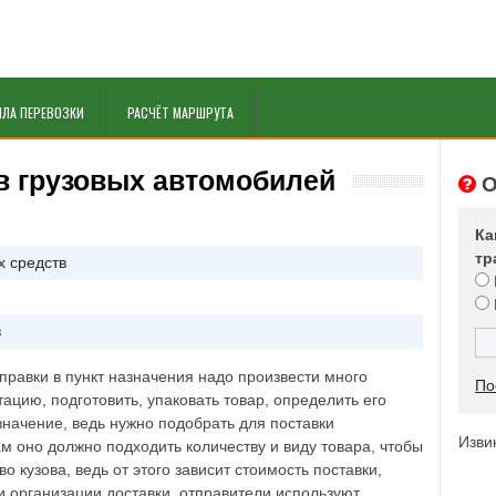
ИЛА ПЕРЕВОЗКИ
РАСЧЁТ МАРШРУТА
в грузовых автомобилей
О
Ка
тр
х средств
в
тправки в пункт назначения надо произвести много
По
цию, подготовить, упаковать товар, определить его
значение, ведь нужно подобрать для поставки
Изви
м оно должно подходить количеству и виду товара, чтобы
о кузова, ведь от этого зависит стоимость поставки,
и организации доставки, отправители используют